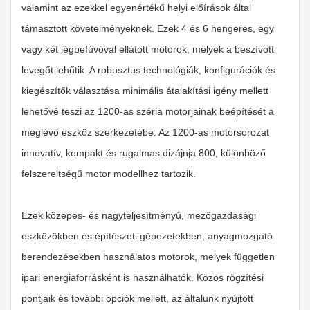
valamint az ezekkel egyenértékű helyi előírások által
támasztott követelményeknek. Ezek 4 és 6 hengeres, egy
vagy két légbefúvóval ellátott motorok, melyek a beszívott
levegőt lehűtik. A robusztus technológiák, konfigurációk és
kiegészítők választása minimális átalakítási igény mellett
lehetővé teszi az 1200-as széria motorjainak beépítését a
meglévő eszköz szerkezetébe. Az 1200-as motorsorozat
innovatív, kompakt és rugalmas dizájnja 800, különböző
felszereltségű motor modellhez tartozik.
Ezek közepes- és nagyteljesítményű, mezőgazdasági
eszközökben és építészeti gépezetekben, anyagmozgató
berendezésekben használatos motorok, melyek független
ipari energiaforrásként is használhatók. Közös rögzítési
pontjaik és további opciók mellett, az általunk nyújtott