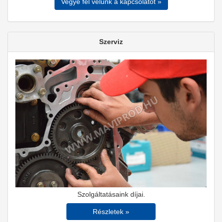
Vegye fel velünk a kapcsolatot »
Szerviz
Szolgáltatásaink díjai.
Részletek »