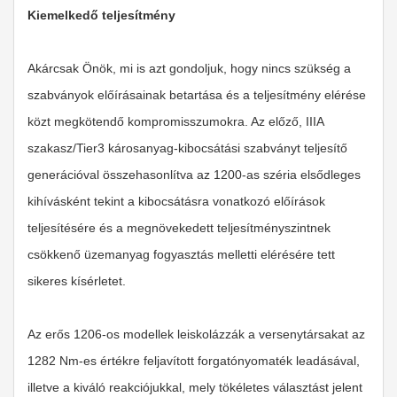
Kiemelkedő teljesítmény
Akárcsak Önök, mi is azt gondoljuk, hogy nincs szükség a
szabványok előírásainak betartása és a teljesítmény elérése
közt megkötendő kompromisszumokra. Az előző, IIIA
szakasz/Tier3 károsanyag-kibocsátási szabványt teljesítő
generációval összehasonlítva az 1200-as széria elsődleges
kihívásként tekint a kibocsátásra vonatkozó előírások
teljesítésére és a megnövekedett teljesítményszintnek
csökkenő üzemanyag fogyasztás melletti elérésére tett
sikeres kísérletet.
Az erős 1206-os modellek leiskolázzák a versenytársakat az
1282 Nm-es értékre feljavított forgatónyomaték leadásával,
illetve a kiváló reakciójukkal, mely tökéletes választást jelent