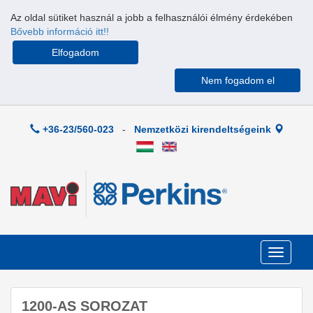
Az oldal sütiket használ a jobb a felhasználói élmény érdekében
Bővebb információ itt!!
Elfogadom
Nem fogadom el
+36-23/560-023
-
Nemzetközi kirendeltségeink
Toggle
navigati
1200-AS SOROZAT