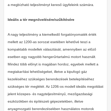
a megbízható teljesítményt kereső ügyfeleink számára.
Ideális a tér megnövelésére/szűkítésére
A nagy teljesítmény a kiemelkedő forgatónyomaték érték
mellett az 1200-as sorozat esetében lehetővé teszi a
kompaktabb modellek választását, amennyiben az előző
esetben egy nagyobb hengerűrtartalmú motort használt.
Mindez több előnyt is magában hordoz, egyebek mellett a
megtakarítási lehetőségeket, illetve a kipufogó gáz
kezeléséhez szükséges berendezések betelepítéséhez
szükséges tér meglétét. Az 1206-os modell ideális megoldást
jelent közepes- és nagyteljesítményű, mezőgazdasági
eszközökben és építészeti gépezetekben, illetve
anyagmozgató berendezésekben használatos motorok