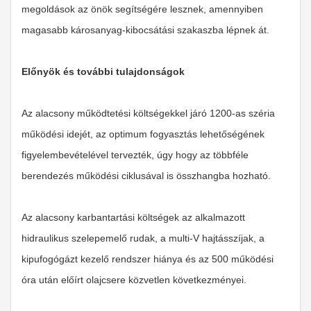
megoldások az önök segítségére lesznek, amennyiben
magasabb károsanyag-kibocsátási szakaszba lépnek át.
Előnyök és további tulajdonságok
Az alacsony működtetési költségekkel járó 1200-as széria
működési idejét, az optimum fogyasztás lehetőségének
figyelembevételével tervezték, úgy hogy az többféle
berendezés működési ciklusával is összhangba hozható.
Az alacsony karbantartási költségek az alkalmazott
hidraulikus szelepemelő rudak, a multi-V hajtásszíjak, a
kipufogógázt kezelő rendszer hiánya és az 500 működési
óra után előírt olajcsere közvetlen következményei.