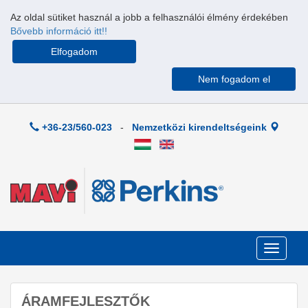
Az oldal sütiket használ a jobb a felhasználói élmény érdekében
Bővebb információ itt!!
Elfogadom
Nem fogadom el
+36-23/560-023
-
Nemzetközi kirendeltségeink
Toggle
navigati
ÁRAMFEJLESZTŐK