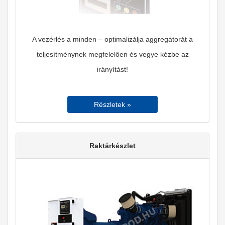
A vezérlés a minden – optimalizálja aggregátorát a
teljesítménynek megfelelően és vegye kézbe az
irányítást!
Részletek »
Raktárkészlet