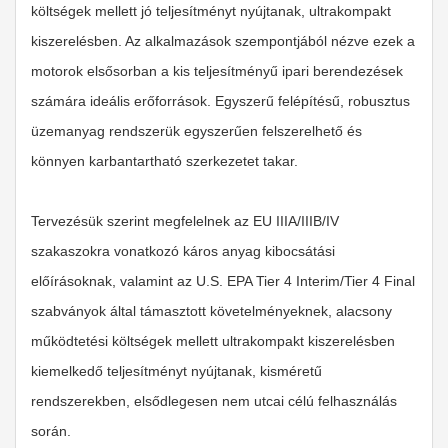
költségek mellett jó teljesítményt nyújtanak, ultrakompakt
kiszerelésben. Az alkalmazások szempontjából nézve ezek a
motorok elsősorban a kis teljesítményű ipari berendezések
számára ideális erőforrások. Egyszerű felépítésű, robusztus
üzemanyag rendszerük egyszerűen felszerelhető és
könnyen karbantartható szerkezetet takar.
Tervezésük szerint megfelelnek az EU IIIA/IIIB/IV
szakaszokra vonatkozó káros anyag kibocsátási
előírásoknak, valamint az U.S. EPA Tier 4 Interim/Tier 4 Final
szabványok által támasztott követelményeknek, alacsony
működtetési költségek mellett ultrakompakt kiszerelésben
kiemelkedő teljesítményt nyújtanak, kisméretű
rendszerekben, elsődlegesen nem utcai célú felhasználás
során.