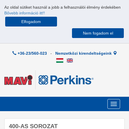
Az oldal sütiket használ a jobb a felhasználói élmény érdekében
Bővebb információ itt!!
Elfogadom
Nem fogadom el
+36-23/560-023
-
Nemzetközi kirendeltségeink
Toggle
navigati
400-AS SOROZAT