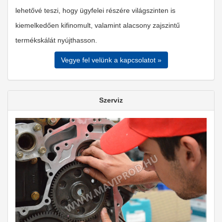
lehetővé teszi, hogy ügyfelei részére világszinten is
kiemelkedően kifinomult, valamint alacsony zajszintű
termékskálát nyújthasson.
Vegye fel velünk a kapcsolatot »
Szerviz