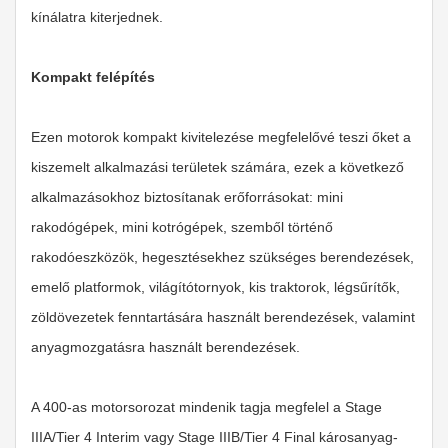
kínálatra kiterjednek.
Kompakt felépítés
Ezen motorok kompakt kivitelezése megfelelővé teszi őket a
kiszemelt alkalmazási területek számára, ezek a következő
alkalmazásokhoz biztosítanak erőforrásokat: mini
rakodógépek, mini kotrógépek, szemből történő
rakodóeszközök, hegesztésekhez szükséges berendezések,
emelő platformok, világítótornyok, kis traktorok, légsűrítők,
zöldövezetek fenntartására használt berendezések, valamint
anyagmozgatásra használt berendezések.
A 400-as motorsorozat mindenik tagja megfelel a Stage
IIIA/Tier 4 Interim vagy Stage IIIB/Tier 4 Final károsanyag-