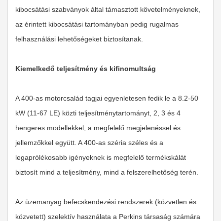
kibocsátási szabványok által támasztott követelményeknek,
az érintett kibocsátási tartományban pedig rugalmas
felhasználási lehetőségeket biztosítanak.
Kiemelkedő teljesítmény és kifinomultság
A 400-as motorcsalád tagjai egyenletesen fedik le a 8.2-50
kW (11-67 LE) közti teljesítménytartományt, 2, 3 és 4
hengeres modellekkel, a megfelelő megjelenéssel és
jellemzőkkel együtt. A 400-as széria széles és a
legaprólékosabb igényeknek is megfelelő termékskálát
biztosít mind a teljesítmény, mind a felszerelhetőség terén.
Az üzemanyag befecskendezési rendszerek (közvetlen és
közvetett) szelektív használata a Perkins társaság számára