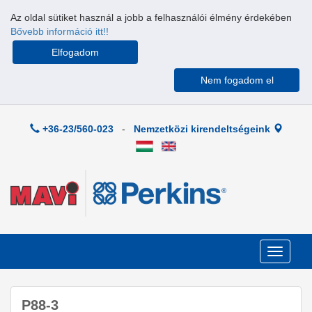
Az oldal sütiket használ a jobb a felhasználói élmény érdekében
Bővebb információ itt!!
Elfogadom
Nem fogadom el
+36-23/560-023
-
Nemzetközi kirendeltségeink
Toggle
navigati
P88-3