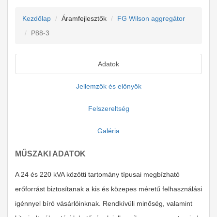
Kezdőlap
Áramfejlesztők
FG Wilson aggregátor
P88-3
Adatok
Jellemzők és előnyök
Felszereltség
Galéria
MŰSZAKI ADATOK
A 24 és 220 kVA közötti tartomány típusai megbízható
erőforrást biztosítanak a kis és közepes méretű felhasználási
igénnyel bíró vásárlóinknak. Rendkívüli minőség, valamint