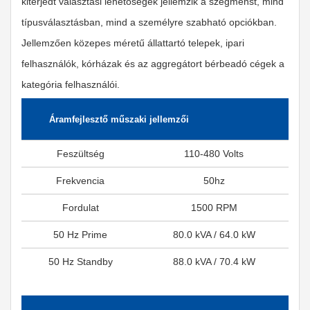
kiterjedt választási lehetőségek jellemzik a szegmenst, mind
típusválasztásban, mind a személyre szabható opciókban.
Jellemzően közepes méretű állattartó telepek, ipari
felhasználók, kórházak és az aggregátort bérbeadó cégek a
kategória felhasználói.
Áramfejlesztő műszaki jellemzői
Feszültség
110-480 Volts
Frekvencia
50hz
Fordulat
1500 RPM
50 Hz Prime
80.0 kVA / 64.0 kW
50 Hz Standby
88.0 kVA / 70.4 kW