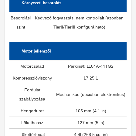
Környezeti besorolás
Besorolási
Kedvező fogyasztás, nem kontrollált (azonban
szint
TierII/TierIII konfigurálható)
Motor jellemzői
Motorcsalád
Perkins® 1104A-44TG2
Kompresszióviszony
17.25:1
Fordulat
Mechanikus (opcióban elektronikus)
szabályozása
Hengerfurat
105 mm (4.1 in)
Lökethossz
127 mm (5 in)
Lökettérfogat
4.4l (268.5 cu. in)