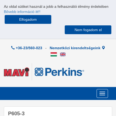
Az oldal sütiket használ a jobb a felhasználói élmény érdekében
Bővebb információ itt!!
Elfogadom
Nem fogadom el
+36-23/560-023
-
Nemzetközi kirendeltségeink
Toggle
navigati
P605-3