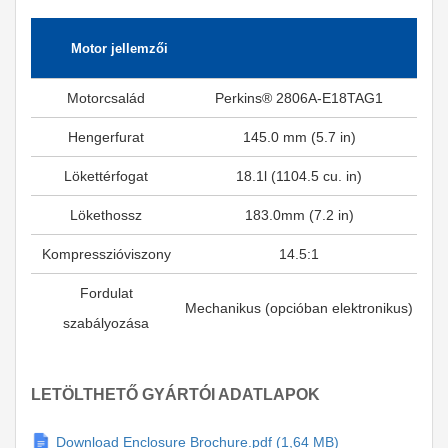
Motor jellemzői
Motorcsalád
Perkins® 2806A-E18TAG1
Hengerfurat
145.0 mm (5.7 in)
Lökettérfogat
18.1l (1104.5 cu. in)
Lökethossz
183.0mm (7.2 in)
Kompresszióviszony
14.5:1
Fordulat
Mechanikus (opcióban elektronikus)
szabályozása
LETÖLTHETŐ GYÁRTÓI ADATLAPOK
Download Enclosure Brochure.pdf (1,64 MB)