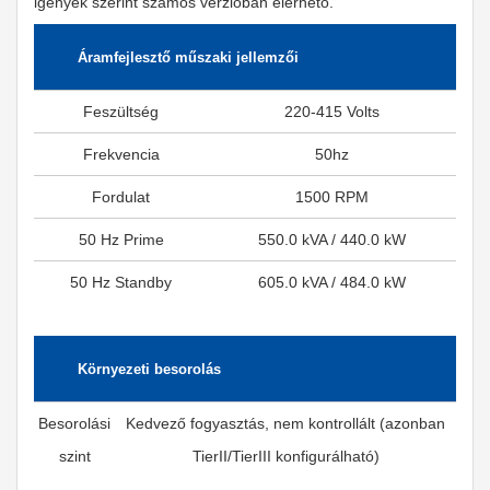
igények szerint számos verzióban elérhető.
Áramfejlesztő műszaki jellemzői
Feszültség
220-415 Volts
Frekvencia
50hz
Fordulat
1500 RPM
50 Hz Prime
550.0 kVA / 440.0 kW
50 Hz Standby
605.0 kVA / 484.0 kW
Környezeti besorolás
Besorolási
Kedvező fogyasztás, nem kontrollált (azonban
szint
TierII/TierIII konfigurálható)