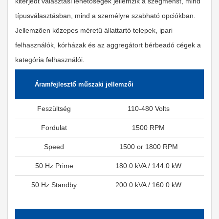
kiterjedt választási lehetőségek jellemzik a szegmenst, mind
típusválasztásban, mind a személyre szabható opciókban.
Jellemzően közepes méretű állattartó telepek, ipari
felhasználók, kórházak és az aggregátort bérbeadó cégek a
kategória felhasználói.
Áramfejlesztő műszaki jellemzői
Feszültség
110-480 Volts
Fordulat
1500 RPM
Speed
1500 or 1800 RPM
50 Hz Prime
180.0 kVA / 144.0 kW
50 Hz Standby
200.0 kVA / 160.0 kW