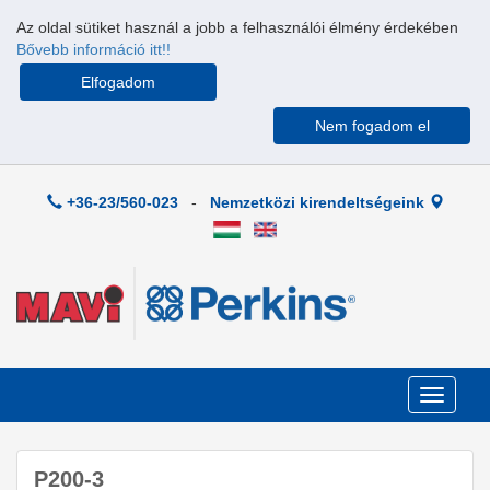
Az oldal sütiket használ a jobb a felhasználói élmény érdekében
Bővebb információ itt!!
Elfogadom
Nem fogadom el
+36-23/560-023
-
Nemzetközi kirendeltségeink
Toggle
navigati
P200-3