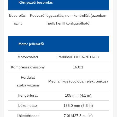
Környezeti besorolás
Besorolási
Kedvező fogyasztás, nem kontrollált (azonban
szint
TierII/TierIII konfigurálható)
Motor jellemzői
Motorcsalád
Perkins® 1106A-70TAG3
Kompresszióviszony
16.0:1
Fordulat
Mechanikus (opcióban elektronikus)
szabályozása
Hengerfurat
105 mm (4.1 in)
Lökethossz
135.0 mm (5.3 in)
Lökettérfogat
7.0l (427.8 cu. in)